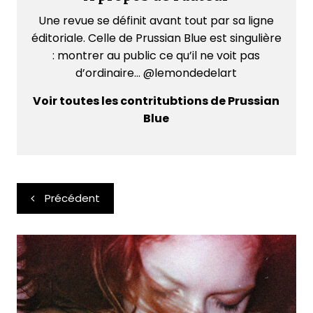
Une revue se définit avant tout par sa ligne
éditoriale. Celle de Prussian Blue est singulière
: montrer au public ce qu’il ne voit pas
d’ordinaire... @lemondedelart
Voir toutes les contritubtions de Prussian
Blue
Navigation
Précédent
de
l’article