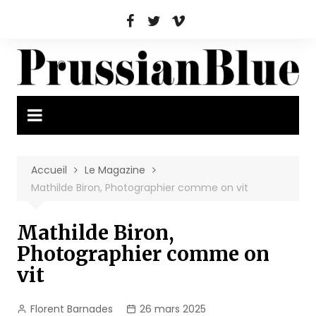
Aller
au
contenu
Accueil
Le Magazine
Mathilde Biron, Photographier comme on vit
Mathilde Biron,
Photographier comme on
vit
Florent Barnades
26 mars 2025