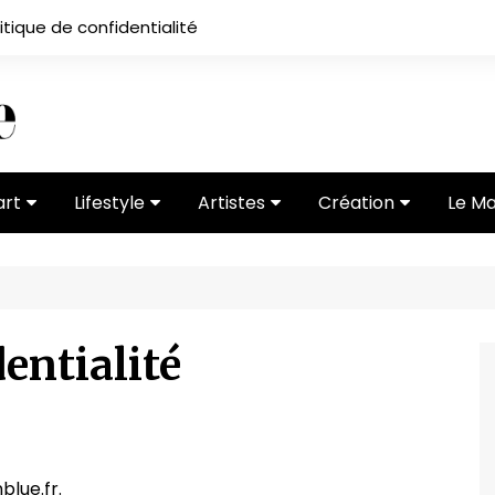
itique de confidentialité
art
Lifestyle
Artistes
Création
Le M
 ses
Subcultures
Ateliers
Portfolios
Mode
Entretiens
Vidéos
 vernissage
Critiques
dentialité
blue.fr.