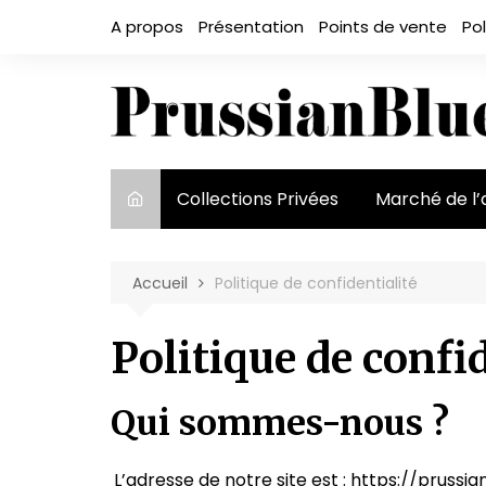
Aller
A propos
Présentation
Points de vente
Pol
au
contenu
Collections Privées
Marché de l’
Le marché et
acteurs
Accueil
Politique de confidentialité
Exposition et
Politique de confi
Qui sommes-nous ?
L’adresse de notre site est : https://prussian