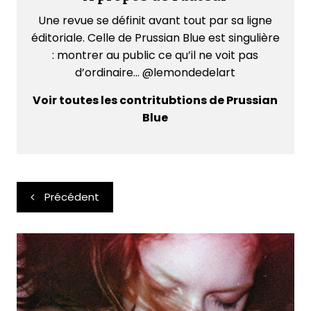
Une revue se définit avant tout par sa ligne
éditoriale. Celle de Prussian Blue est singulière
: montrer au public ce qu’il ne voit pas
d’ordinaire... @lemondedelart
Voir toutes les contritubtions de Prussian
Blue
Navigation
Précédent
de
l’article