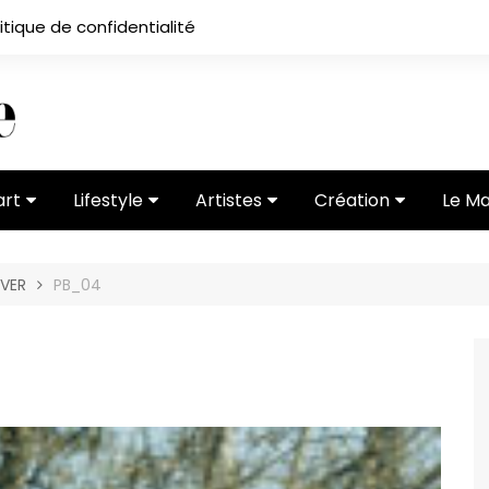
itique de confidentialité
art
Lifestyle
Artistes
Création
Le M
 ses
Subcultures
Ateliers
Portfolios
IVER
PB_04
Mode
Entretiens
Vidéos
 vernissage
Critiques