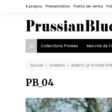
Aller
A propos
Présentation
Points de vente
Pol
au
contenu
Collections Privées
Marché de l’
Le marché et
acteurs
Accueil
Création
ALMATY, LE VOYAGE D’H
Exposition et
PB_04