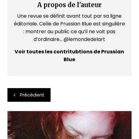
A propos de l'auteur
Une revue se définit avant tout par sa ligne
éditoriale. Celle de Prussian Blue est singulière
: montrer au public ce qu’il ne voit pas
d’ordinaire... @lemondedelart
Voir toutes les contritubtions de Prussian
Blue
Navigation
Précédent
de
l’article