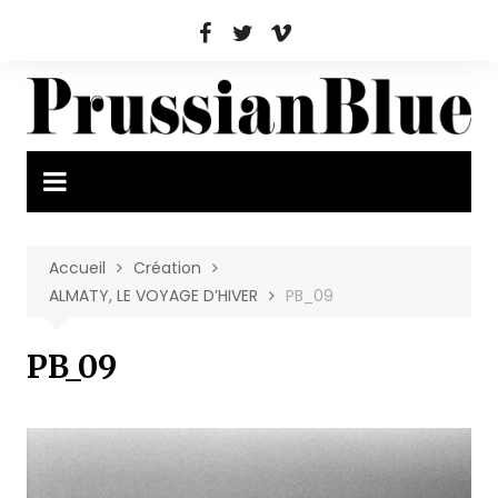
Aller
au
contenu
Accueil
Création
ALMATY, LE VOYAGE D’HIVER
PB_09
PB_09