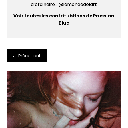
d’ordinaire... @lemondedelart
Voir toutes les contritubtions de Prussian
Blue
Navigation
Précédent
de
l’article