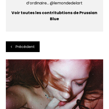
d’ordinaire... @lemondedelart
Voir toutes les contritubtions de Prussian
Blue
Navigation
Précédent
de
l’article