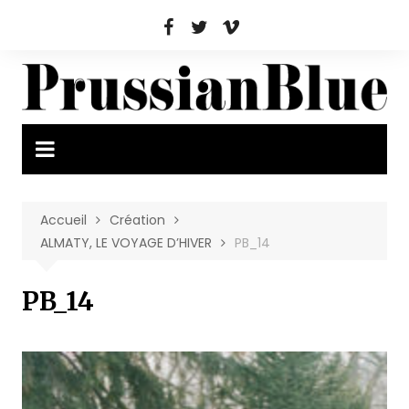
Aller
au
contenu
Accueil
Création
ALMATY, LE VOYAGE D’HIVER
PB_14
PB_14