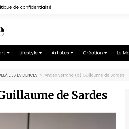
itique de confidentialité
art
Lifestyle
Artistes
Création
Le M
 ses
Subcultures
Ateliers
Portfolios
ELÀ DES ÉVIDENCES
Andes Serrano (c) Guillaume de Sardes
Mode
Entretiens
Vidéos
 vernissage
Critiques
 Guillaume de Sardes