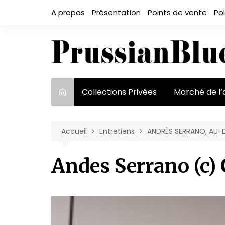
Aller
A propos
Présentation
Points de vente
Pol
au
contenu
Collections Privées
Marché de l’
Le marché et
acteurs
Accueil
Entretiens
ANDRÈS SERRANO, AU-D
Exposition et
Andes Serrano (c)