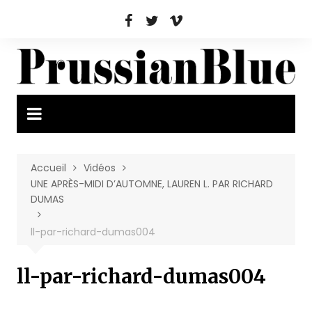
Aller
au
contenu
Accueil
Vidéos
UNE APRÈS-MIDI D’AUTOMNE, LAUREN L. PAR RICHARD
DUMAS
ll-par-richard-dumas004
ll-par-richard-dumas004