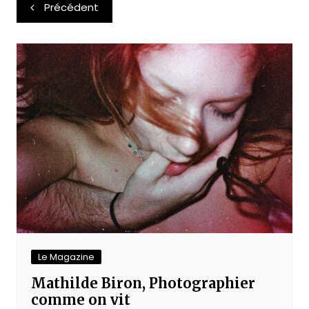
Navigation
Précédent
de
l’article
Le Magazine
Mathilde Biron, Photographier
comme on vit