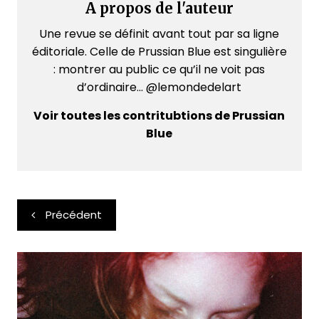
A propos de l'auteur
Une revue se définit avant tout par sa ligne
éditoriale. Celle de Prussian Blue est singulière
: montrer au public ce qu’il ne voit pas
d’ordinaire... @lemondedelart
Voir toutes les contritubtions de Prussian
Blue
Navigation
Précédent
de
l’article