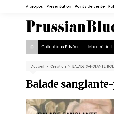
Aller
A propos
Présentation
Points de vente
Pol
au
contenu
Collections Privées
Marché de l’
Le marché et
acteurs
Accueil
Création
BALADE SANGLANTE, R
Exposition et
Balade sanglante-