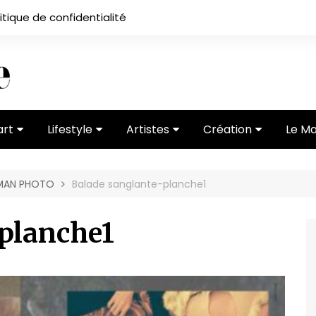
itique de confidentialité
art
Lifestyle
Artistes
Création
Le M
 ses
Subcultures
Ateliers
Portfolios
OMAN PHOTO
Balade sanglante-planche1
Mode
Entretiens
Vidéos
 vernissage
Critiques
planche1