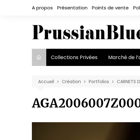
Aller
A propos
Présentation
Points de vente
Pol
au
contenu
Collections Privées
Marché de l’
Le marché et
acteurs
Accueil
Création
Portfolios
CARNETS D
Exposition et
AGA2006007Z000