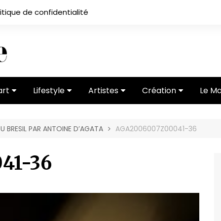
itique de confidentialité
art
Lifestyle
Artistes
Création
Le M
 ses
Subcultures
Ateliers
Portfolios
U BRESIL PAR ANTOINE D’AGATA
AGA2006007Z00041-36
Mode
Entretiens
Vidéos
 vernissage
Critiques
41-36