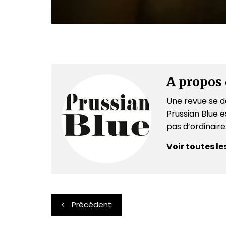
A propos 
Une revue se dé
Prussian Blue es
pas d’ordinair
Voir toutes le
Navigation
Précédent
de