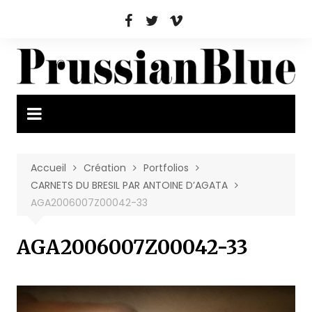
Aller
au
contenu
Accueil
Création
Portfolios
CARNETS DU BRESIL PAR ANTOINE D’AGATA
AGA2006007Z00042-33
AGA2006007Z00042-33