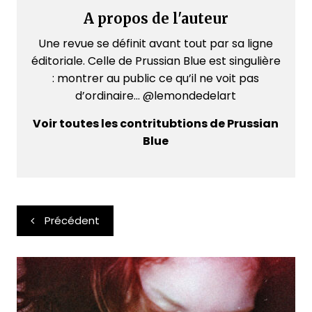
A propos de l'auteur
Une revue se définit avant tout par sa ligne
éditoriale. Celle de Prussian Blue est singulière
: montrer au public ce qu’il ne voit pas
d’ordinaire... @lemondedelart
Voir toutes les contritubtions de Prussian
Blue
Navigation
Précédent
de
l’article