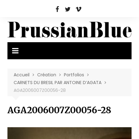
Aller
au
contenu
Accueil
Création
Portfolios
CARNETS DU BRESIL PAR ANTOINE D’AGATA
AGA2006007Z00056-28
AGA2006007Z00056-28