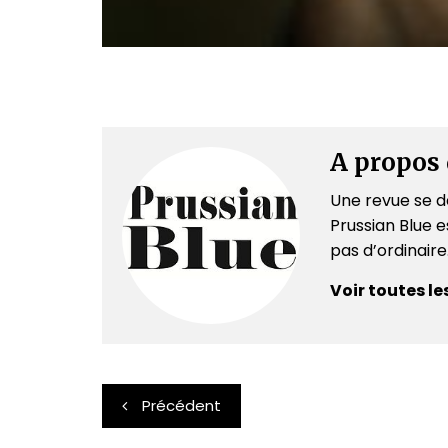
A propos 
Une revue se dé
Prussian Blue es
pas d’ordinair
Voir toutes le
Navigation
Précédent
de