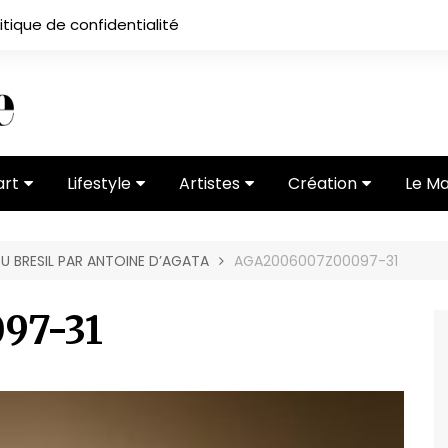
itique de confidentialité
art
Lifestyle
Artistes
Création
Le M
 ses
Subcultures
Ateliers
Portfolios
U BRESIL PAR ANTOINE D’AGATA
AGA2006007Z00097-31
Mode
Entretiens
Vidéos
 vernissage
Critiques
97-31