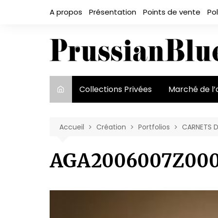
Aller
A propos
Présentation
Points de vente
Pol
au
contenu
Collections Privées
Marché de l’
Le marché et
acteurs
Accueil
Création
Portfolios
CARNETS D
Exposition et
AGA2006007Z000