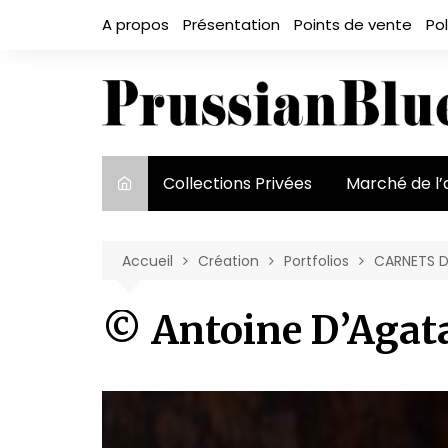
Aller
A propos
Présentation
Points de vente
Pol
au
contenu
Collections Privées
Marché de l’
Le marché et
acteurs
Accueil
Création
Portfolios
CARNETS D
Exposition et
© Antoine D’Agat