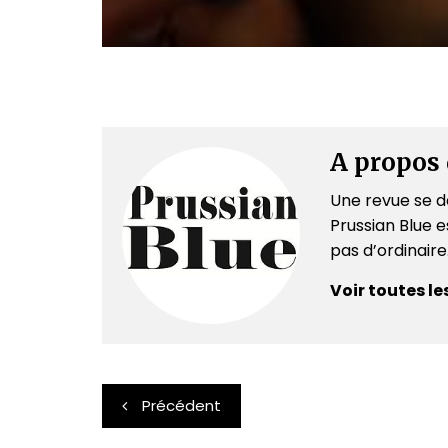
A propos 
Une revue se dé
Prussian Blue es
pas d’ordinair
Voir toutes le
Navigation
Précédent
de