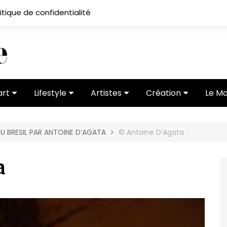
itique de confidentialité
art
Lifestyle
Artistes
Création
Le M
 ses
Subcultures
Ateliers
Portfolios
U BRESIL PAR ANTOINE D’AGATA
© Antoine D’Agata
Mode
Entretiens
Vidéos
 vernissage
Critiques
a