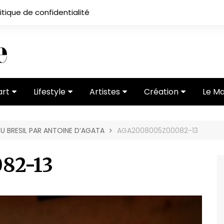
itique de confidentialité
art
Lifestyle
Artistes
Création
Le M
 ses
Subcultures
Ateliers
Portfolios
U BRESIL PAR ANTOINE D’AGATA
AGA2008005Z00082-13
Mode
Entretiens
Vidéos
 vernissage
Critiques
82-13