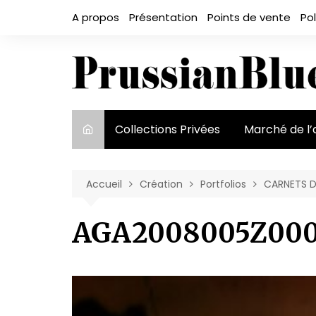
Aller
A propos
Présentation
Points de vente
Pol
au
contenu
Collections Privées
Marché de l’
Le marché et
acteurs
Accueil
Création
Portfolios
CARNETS D
Exposition et
AGA2008005Z000