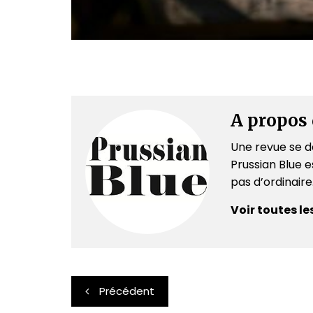
A propos 
Une revue se dé
Prussian Blue es
pas d’ordinair
Voir toutes le
Navigation
Précédent