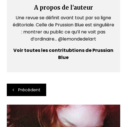
A propos de l'auteur
Une revue se définit avant tout par sa ligne
éditoriale. Celle de Prussian Blue est singulière
: montrer au public ce qu’il ne voit pas
d’ordinaire... @lemondedelart
Voir toutes les contritubtions de Prussian
Blue
Navigation
Précédent
de
l’article