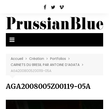
Aller
au
contenu
Accueil
Création
Portfolios
CARNETS DU BRESIL PAR ANTOINE D’AGATA
AGA2008005Z00119-05A
AGA2008005Z00119-05A