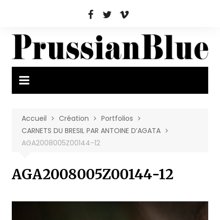
Aller
au
contenu
Accueil
Création
Portfolios
CARNETS DU BRESIL PAR ANTOINE D’AGATA
AGA2008005Z00144-12
AGA2008005Z00144-12