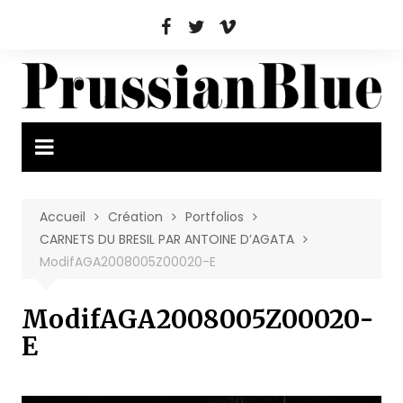
Aller
au
contenu
Accueil
Création
Portfolios
CARNETS DU BRESIL PAR ANTOINE D’AGATA
ModifAGA2008005Z00020-E
ModifAGA2008005Z00020-
E