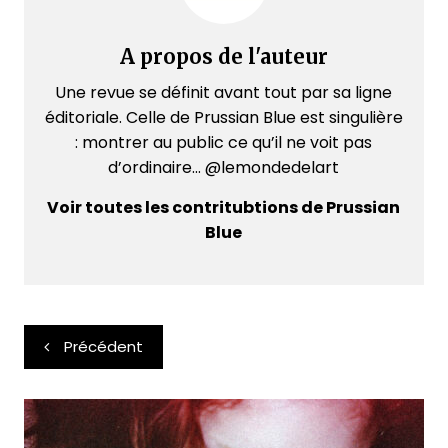
A propos de l'auteur
Une revue se définit avant tout par sa ligne
éditoriale. Celle de Prussian Blue est singulière
: montrer au public ce qu’il ne voit pas
d’ordinaire... @lemondedelart
Voir toutes les contritubtions de Prussian
Blue
Navigation
Précédent
de
l’article