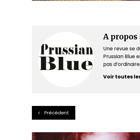
A propos 
Une revue se dé
Prussian Blue es
pas d’ordinair
Voir toutes le
Navigation
Précédent
de
l’article