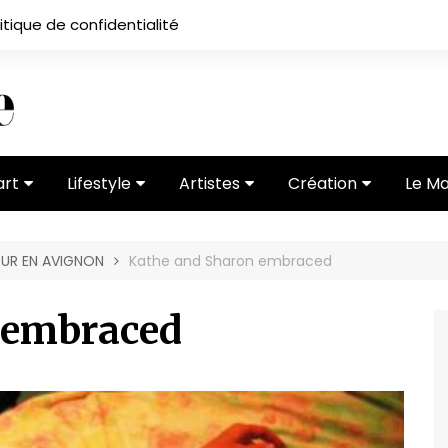
itique de confidentialité
art
Lifestyle
Artistes
Création
Le M
 ses
Subcultures
Ateliers
Portfolios
UR EN AVIGNON
Kathe and Sharon embraced
Mode
Entretiens
Vidéos
 vernissage
Critiques
 embraced