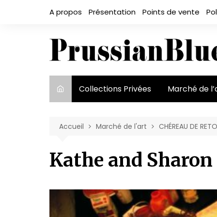
Aller
A propos
Présentation
Points de vente
Pol
au
contenu
Collections Privées
Marché de l’
Le marché et
acteurs
Accueil
Marché de l'art
CHÉREAU DE RETO
Exposition et
Kathe and Sharon