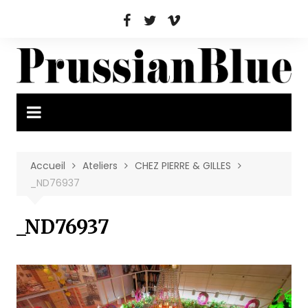
Aller
au
contenu
Accueil
Ateliers
CHEZ PIERRE & GILLES
_ND76937
_ND76937