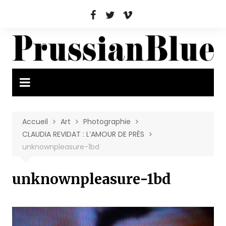
Aller
au
contenu
Accueil
Art
Photographie
CLAUDIA REVIDAT : L’AMOUR DE PRÈS
unknownpleasure-1bd
unknownpleasure-1bd