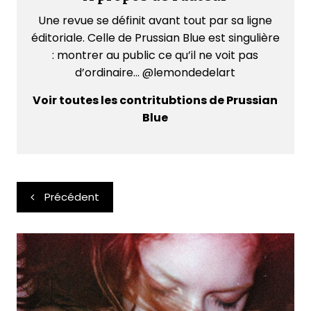
Une revue se définit avant tout par sa ligne
éditoriale. Celle de Prussian Blue est singulière
: montrer au public ce qu’il ne voit pas
d’ordinaire... @lemondedelart
Voir toutes les contritubtions de Prussian
Blue
Navigation
Précédent
de
l’article