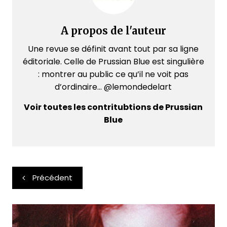
A propos de l'auteur
Une revue se définit avant tout par sa ligne
éditoriale. Celle de Prussian Blue est singulière
: montrer au public ce qu’il ne voit pas
d’ordinaire... @lemondedelart
Voir toutes les contritubtions de Prussian
Blue
Navigation
Précédent
de
l’article