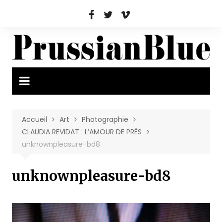
Aller
au
contenu
Accueil
Art
Photographie
CLAUDIA REVIDAT : L’AMOUR DE PRÈS
unknownpleasure-bd8
unknownpleasure-bd8