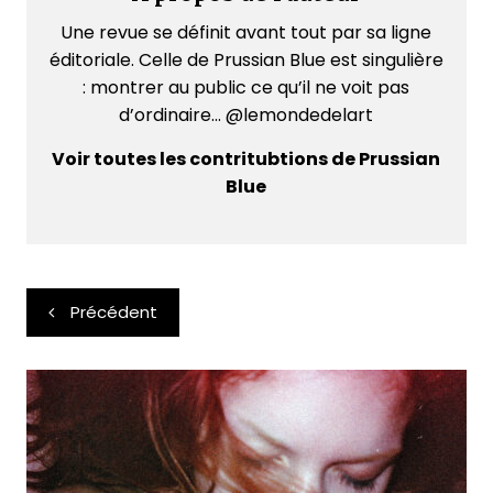
Une revue se définit avant tout par sa ligne
éditoriale. Celle de Prussian Blue est singulière
: montrer au public ce qu’il ne voit pas
d’ordinaire... @lemondedelart
Voir toutes les contritubtions de Prussian
Blue
Navigation
Précédent
de
l’article