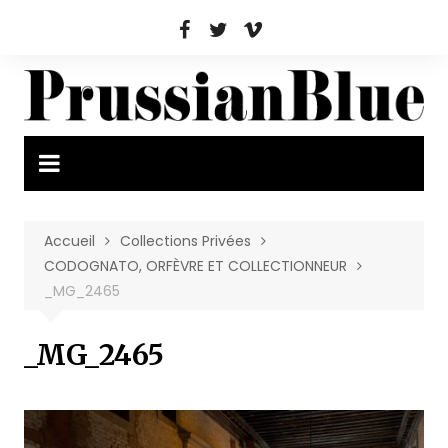
Aller
au
contenu
Accueil
Collections Privées
CODOGNATO, ORFÈVRE ET COLLECTIONNEUR
_MG_2465
_MG_2465