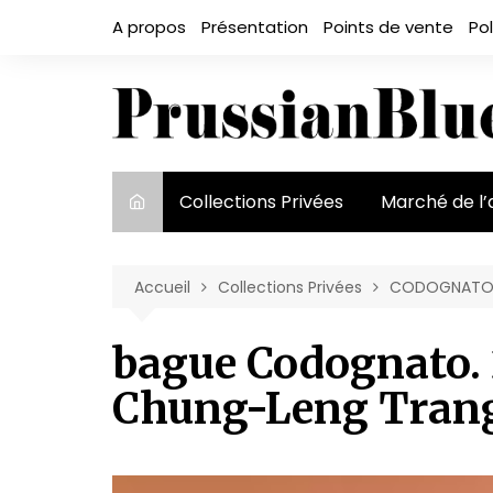
Aller
A propos
Présentation
Points de vente
Pol
au
contenu
Collections Privées
Marché de l’
Le marché et
acteurs
Accueil
Collections Privées
CODOGNATO, 
Exposition et
bague Codognato. 
Chung-Leng Tran