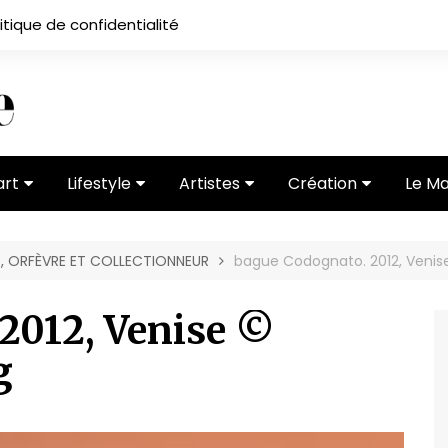
itique de confidentialité
art
Lifestyle
Artistes
Création
Le M
 ses
Subcultures
Ateliers
Portfolios
ORFÈVRE ET COLLECTIONNEUR
bague Codognato. 2012, Veni
Mode
Entretiens
Vidéos
 vernissage
Critiques
2012, Venise ©
g