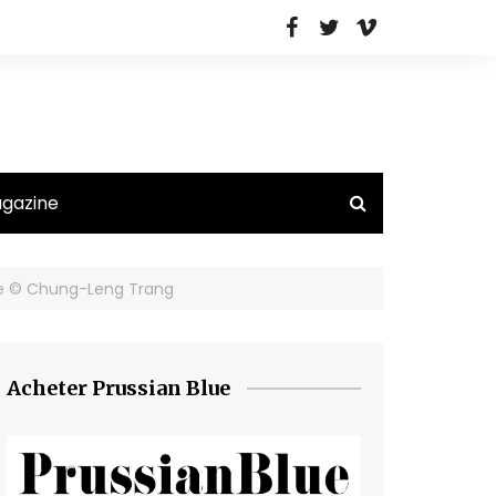
agazine
se © Chung-Leng Trang
Acheter Prussian Blue