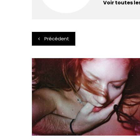
Voir toutes le
Navigation
Précédent
de
l’article