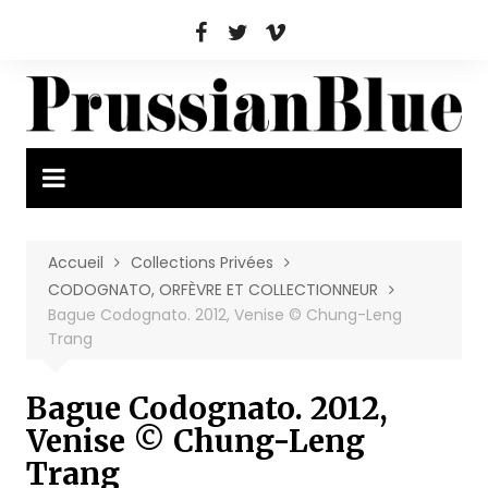
Aller
au
contenu
Accueil
Collections Privées
CODOGNATO, ORFÈVRE ET COLLECTIONNEUR
Bague Codognato. 2012, Venise © Chung-Leng
Trang
Bague Codognato. 2012,
Venise © Chung-Leng
Trang