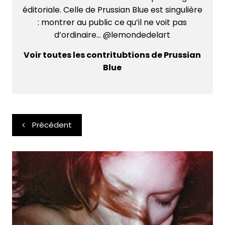
éditoriale. Celle de Prussian Blue est singulière
: montrer au public ce qu’il ne voit pas
d’ordinaire... @lemondedelart
Voir toutes les contritubtions de Prussian
Blue
Navigation
Précédent
de
l’article