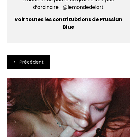
d’ordinaire... @lemondedelart
Voir toutes les contritubtions de Prussian
Blue
Navigation
Précédent
de
l’article