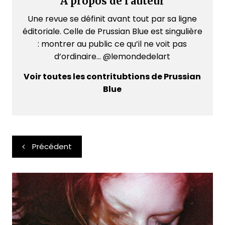
A propos de l'auteur
Une revue se définit avant tout par sa ligne
éditoriale. Celle de Prussian Blue est singulière
: montrer au public ce qu’il ne voit pas
d’ordinaire... @lemondedelart
Voir toutes les contritubtions de Prussian
Blue
Navigation
Précédent
de
l’article