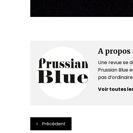
A propos 
Une revue se dé
Prussian Blue es
pas d’ordinair
Voir toutes le
Navigation
Précédent