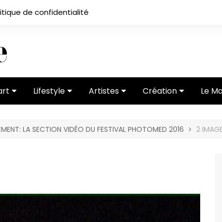
itique de confidentialité
art
Lifestyle
Artistes
Création
Le M
 ses
Subcultures
Ateliers
Portfolios
GEMENT: LA SECTION VIDÉO DU FESTIVAL PHOTOMED 2016
2 IMAG
Mode
Entretiens
Vidéos
 vernissage
Critiques