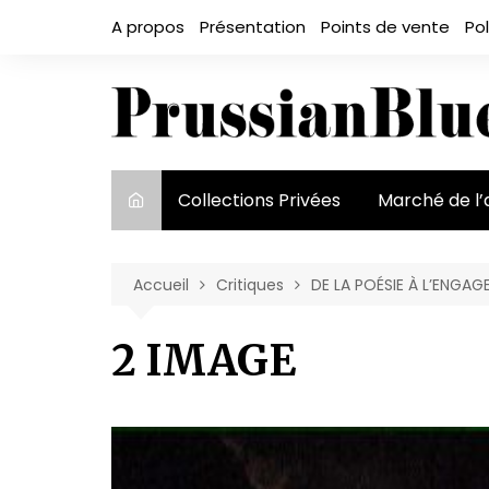
Aller
A propos
Présentation
Points de vente
Pol
au
contenu
Collections Privées
Marché de l’
Le marché et
acteurs
Accueil
Critiques
DE LA POÉSIE À L’ENGA
Exposition et
2 IMAGE