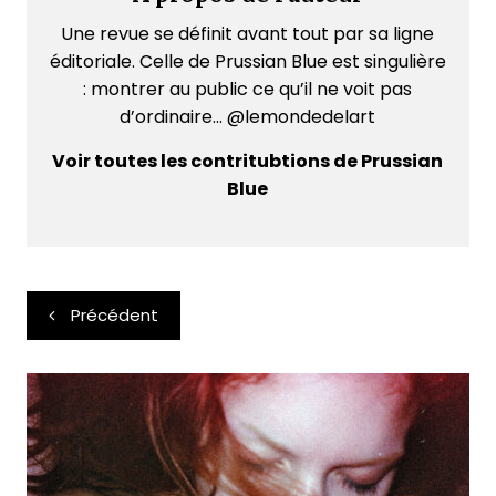
Une revue se définit avant tout par sa ligne
éditoriale. Celle de Prussian Blue est singulière
: montrer au public ce qu’il ne voit pas
d’ordinaire... @lemondedelart
Voir toutes les contritubtions de Prussian
Blue
Navigation
Précédent
de
l’article