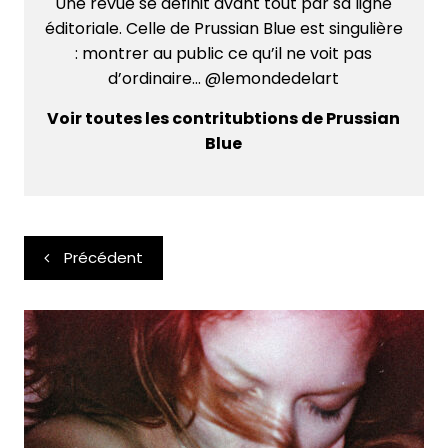
Une revue se définit avant tout par sa ligne
éditoriale. Celle de Prussian Blue est singulière
: montrer au public ce qu’il ne voit pas
d’ordinaire... @lemondedelart
Voir toutes les contritubtions de Prussian
Blue
Navigation
Précédent
de
l’article