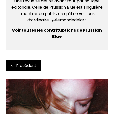
Une revue se définit avant tout par sa ligne
éditoriale. Celle de Prussian Blue est singulière
: montrer au public ce qu’il ne voit pas
d’ordinaire... @lemondedelart
Voir toutes les contritubtions de Prussian
Blue
Navigation
Précédent
de
l’article