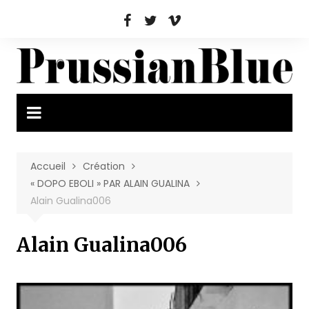
Aller
au
contenu
Accueil
Création
« DOPO EBOLI » PAR ALAIN GUALINA
Alain Gualina006
Alain Gualina006