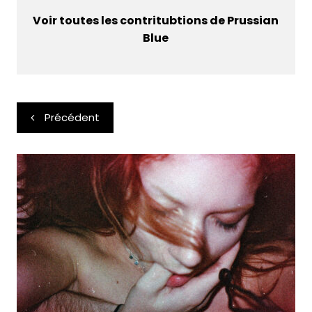
Voir toutes les contritubtions de Prussian
Blue
Navigation
Précédent
de
l’article