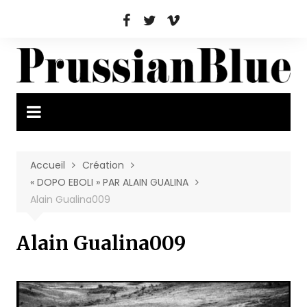
Aller
au
contenu
Accueil
Création
« DOPO EBOLI » PAR ALAIN GUALINA
Alain Gualina009
Alain Gualina009