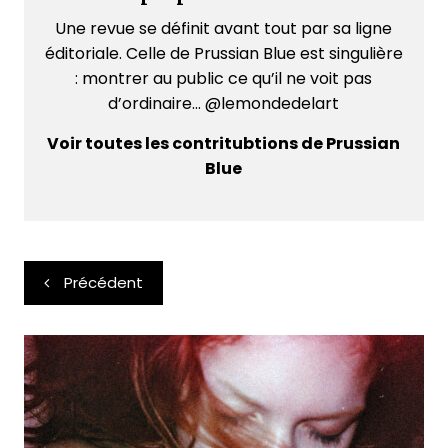
Une revue se définit avant tout par sa ligne
éditoriale. Celle de Prussian Blue est singulière
: montrer au public ce qu’il ne voit pas
d’ordinaire... @lemondedelart
Voir toutes les contritubtions de Prussian
Blue
Navigation
Précédent
de
l’article