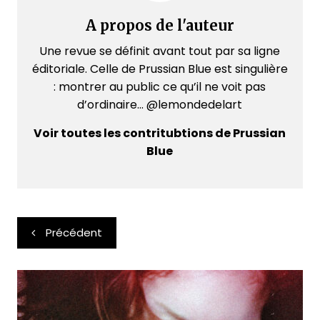
A propos de l'auteur
Une revue se définit avant tout par sa ligne
éditoriale. Celle de Prussian Blue est singulière
: montrer au public ce qu’il ne voit pas
d’ordinaire... @lemondedelart
Voir toutes les contritubtions de Prussian
Blue
Navigation
Précédent
de
l’article