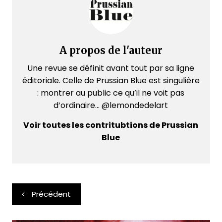
A propos de l'auteur
Une revue se définit avant tout par sa ligne
éditoriale. Celle de Prussian Blue est singulière
: montrer au public ce qu’il ne voit pas
d’ordinaire... @lemondedelart
Voir toutes les contritubtions de Prussian
Blue
Navigation
Précédent
de
l’article