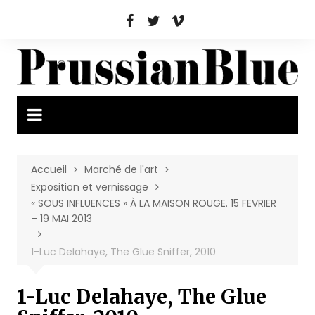
Aller
au
contenu
Accueil
Marché de l'art
Exposition et vernissage
« SOUS INFLUENCES » À LA MAISON ROUGE. 15 FEVRIER
– 19 MAI 2013
1-Luc Delahaye, The Glue Sniffer, 2010
1-Luc Delahaye, The Glue