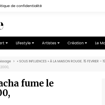
itique de confidentialité
art
Lifestyle
Artistes
Création
Le M
 ses
Subcultures
Ateliers
Portfolios
nissage
« SOUS INFLUENCES » À LA MAISON ROUGE. 15 FEVRIER – 1
Mode
Entretiens
Vidéos
 2000,
 vernissage
Critiques
acha fume le
00,