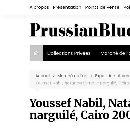
Aller
A propos
Présentation
Points de vente
Pol
au
contenu
Collections Privées
Marché de l’
Le marché et
acteurs
Accueil
Marché de l'art
Exposition et ver
Youssef Nabil, Natacha fume le narguilé, Cairo
Exposition et
Youssef Nabil, Nat
narguilé, Cairo 20