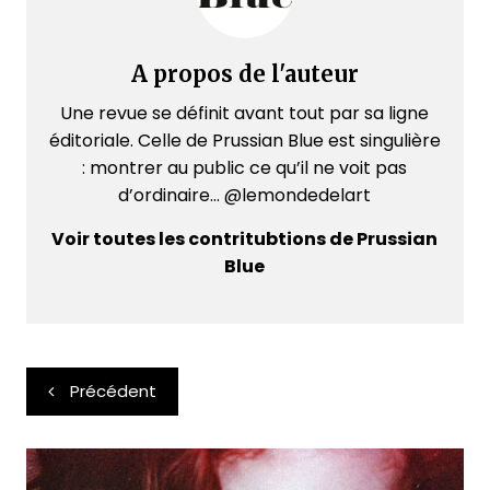
A propos de l'auteur
Une revue se définit avant tout par sa ligne
éditoriale. Celle de Prussian Blue est singulière
: montrer au public ce qu’il ne voit pas
d’ordinaire... @lemondedelart
Voir toutes les contritubtions de Prussian
Blue
Navigation
Précédent
de
l’article