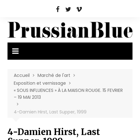
Aller
au
contenu
Accueil
Marché de l'art
Exposition et vernissage
« SOUS INFLUENCES » À LA MAISON ROUGE. 15 FEVRIER
– 19 MAI 2013
4-Damien Hirst, Last Supper, 1999
4-Damien Hirst, Last