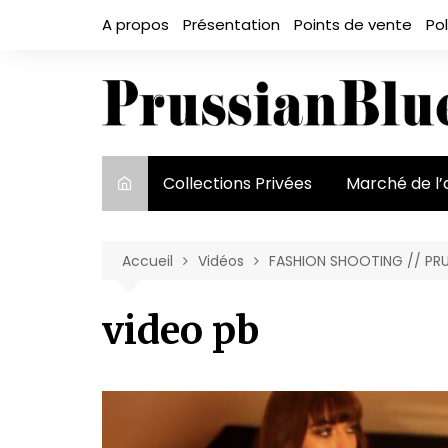
Aller
A propos
Présentation
Points de vente
Pol
au
contenu
Collections Privées
Marché de l’
Le marché et
acteurs
Accueil
Vidéos
FASHION SHOOTING // PRU
Exposition et
video pb