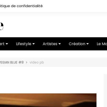
itique de confidentialité
art
Lifestyle
Artistes
Création
Le M
 ses
Subcultures
Ateliers
Portfolios
SSIAN BLUE #8
video pb
Mode
Entretiens
Vidéos
 vernissage
Critiques