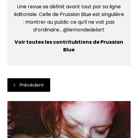
Une revue se définit avant tout par sa ligne
éditoriale. Celle de Prussian Blue est singulière
: montrer au public ce qu’il ne voit pas
d’ordinaire... @lemondedelart
Voir toutes les contritubtions de Prussian
Blue
Navigation
Précédent
de
l’article