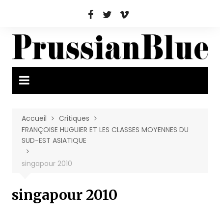
Aller
au
contenu
Accueil
Critiques
FRANÇOISE HUGUIER ET LES CLASSES MOYENNES DU
SUD-EST ASIATIQUE
singapour 2010
singapour 2010