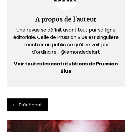
A propos de l'auteur
Une revue se définit avant tout par sa ligne
éditoriale. Celle de Prussian Blue est singulière
: montrer au public ce qu’il ne voit pas
d’ordinaire... @lemondedelart
Voir toutes les contritubtions de Prussian
Blue
Navigation
Précédent
de
l’article