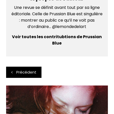
Une revue se définit avant tout par sa ligne
éditoriale. Celle de Prussian Blue est singulière
: montrer au public ce qu’il ne voit pas
d’ordinaire... @lemondedelart
Voir toutes les contritubtions de Prussian
Blue
Navigation
Précédent
de
l’article