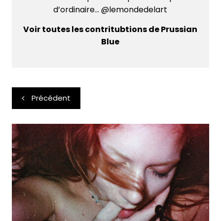
d’ordinaire... @lemondedelart
Voir toutes les contritubtions de Prussian
Blue
Navigation
Précédent
de
l’article