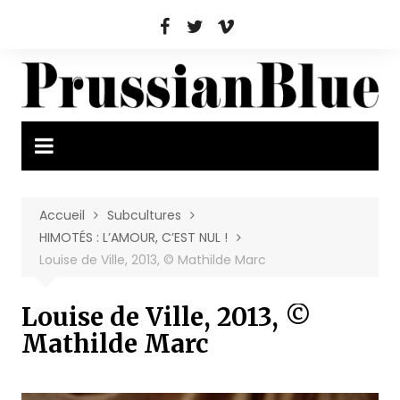
Aller
au
contenu
Accueil
Subcultures
HIMOTÉS : L’AMOUR, C’EST NUL !
Louise de Ville, 2013, © Mathilde Marc
Louise de Ville, 2013, ©
Mathilde Marc