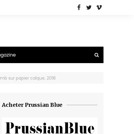
agazine
b sur papier calque, 2018
Acheter Prussian Blue