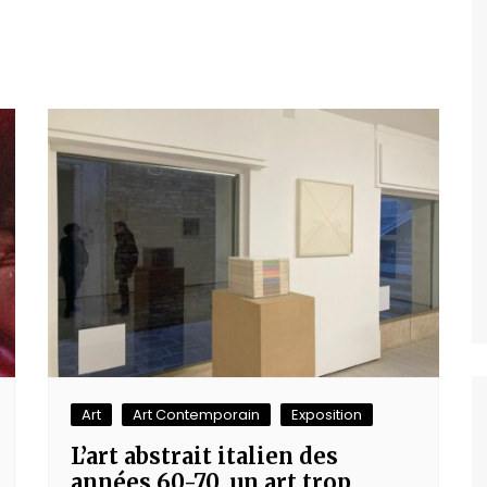
Art
Art Contemporain
Exposition
L’art abstrait italien des
années 60-70, un art trop