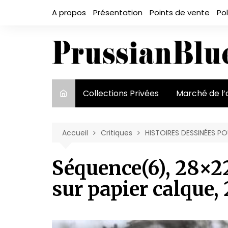
Aller
A propos
Présentation
Points de vente
Pol
au
contenu
Collections Privées
Marché de l’
Le marché et
acteurs
Accueil
Critiques
HISTOIRES DESSINÉES P
Exposition et
Séquence(6), 28×2
sur papier calque,