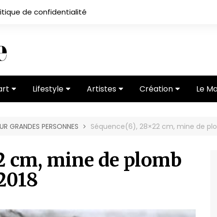
itique de confidentialité
art
Lifestyle
Artistes
Création
Le M
 ses
Subcultures
Ateliers
Portfolios
OUR GRANDES PERSONNES
Séquence(6), 28×22 cm, mine de plom
Mode
Entretiens
Vidéos
 vernissage
Critiques
2 cm, mine de plomb
 2018