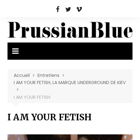
Aller
au
contenu
Accueil
Entretiens
I AM YOUR FETISH, LA MARQUE UNDERGROUND DE KIEV
I AM YOUR FETISH
I AM YOUR FETISH