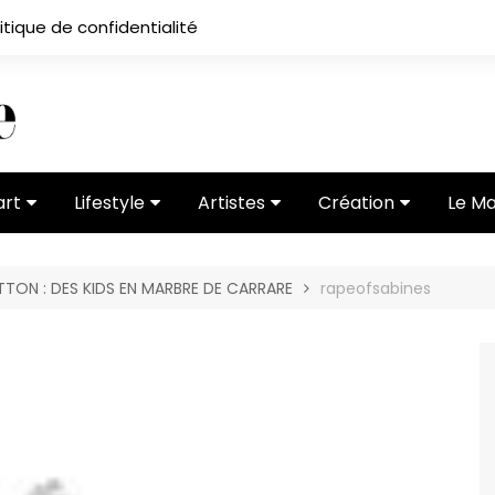
itique de confidentialité
art
Lifestyle
Artistes
Création
Le M
 ses
Subcultures
Ateliers
Portfolios
TON : DES KIDS EN MARBRE DE CARRARE
rapeofsabines
Mode
Entretiens
Vidéos
 vernissage
Critiques