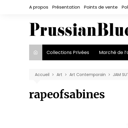
Aller
A propos
Présentation
Points de vente
Pol
au
contenu
Collections Privées
Marché de l’
Le marché et
acteurs
Accueil
Art
Art Contemporain
JAM SUT
Exposition et
rapeofsabines