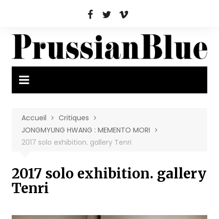
Aller
au
contenu
Accueil
Critiques
JONGMYUNG HWANG : MEMENTO MORI
2017 solo exhibition. gallery Tenri
2017 solo exhibition. gallery
Tenri