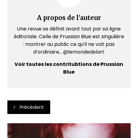
A propos de l'auteur
Une revue se définit avant tout par sa ligne
éditoriale. Celle de Prussian Blue est singulière
: montrer au public ce qu’il ne voit pas
d’ordinaire... @lemondedelart
Voir toutes les contritubtions de Prussian
Blue
Navigation
Précédent
de
l’article